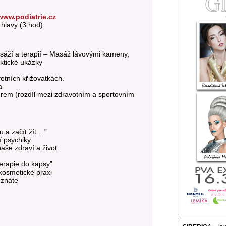
www.podiatrie.cz
hlavy (3 hod)
áží a terapií – Masáž lávovými kameny,
ktické ukázky
otních křižovatkách.
a
m (rozdíl mezi zdravotním a sportovním
a začít žít ...”
í psychiky
naše zdraví a život
erapie do kapsy”
kosmetické praxi
eznáte