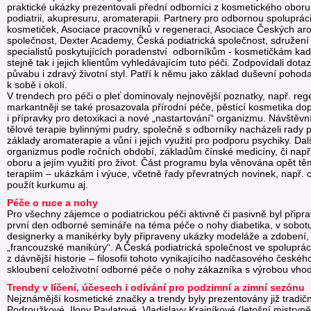
praktické ukázky prezentovali přední odborníci z kosmetického oboru, 
podiatrii, akupresuru, aromaterapii. Partnery pro odbornou spoluprác
kosmetiček, Asociace pracovníků v regeneraci, Asociace Českých a
společnost, Dexter Academy, Česká podiatrická společnost, sdruže
specialistů poskytujících poradenství odborníkům - kosmetičkám ka
stejně tak i jejich klientům vyhledávajícím tuto péči. Zodpovídali dota
půvabu i zdravý životní styl. Patří k němu jako základ duševní pohoda
k sobě i okolí.
V trendech pro péči o pleť dominovaly nejnovější poznatky, např. 
markantněji se také prosazovala přírodní péče, pěstící kosmetika do
i přípravky pro detoxikaci a nové „nastartování“ organizmu. Návštěvn
tělové terapie bylinnými pudry, společně s odborníky nacházeli rady p
základy aromaterapie a vůní i jejich využití pro podporu psychiky. Da
organizmus podle ročních období, základům čínské medicíny, či např. i
oboru a jejím využití pro život. Část programu byla věnována opět 
terapiím – ukázkám i výuce, včetně řady převratných novinek, např. c
použít kurkumu aj.
Péče o ruce a nohy
Pro všechny zájemce o podiatrickou péči aktivně či pasivně byl připr
první den odborné semináře na téma péče o nohy diabetika, v sobot
designerky a manikérky byly připraveny ukázky modeláže a zdobení, po
„francouzské manikúry“. A Česká podiatrická společnost ve spoluprác
z dávnější historie – filosofii tohoto vynikajícího nadčasového českéh
skloubení celoživotní odborné péče o nohy zákazníka s výrobou vho
Trendy v líčení, účesech i odívání pro podzimní a zimní sezónu
Nejznámější kosmetické značky a trendy byly prezentovány již tradič
Podroužkové, Ilony Pavlatové, Vladislavy Krajníkové (letošní mistryně