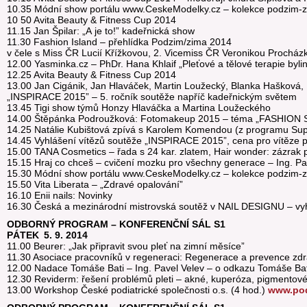
10.35 Módní show portálu www.CeskeModelky.cz – kolekce podzim-
10 50 Avita Beauty & Fitness Cup 2014
11.15 Jan Špilar: „A je to!” kadeřnická show
11.30 Fashion Island – přehlídka Podzim/zima 2014
v čele s Miss ČR Lucií Křížkovou, 2. Vicemiss ČR Veronikou Proch
12.00 Yasminka.cz – PhDr. Hana Khlaif „Pleťové a tělové terapie byli
12.25 Avita Beauty & Fitness Cup 2014
13.00 Jan Cigánik, Jan Hlaváček, Martin Loužecký, Blanka Hašková
„INSPIRACE 2015” – 5. ročník soutěže napříč kadeřnickým světem
13.45 Tigi show týmů Honzy Hlaváčka a Martina Loužeckého
14.00 Štěpánka Podroužková: Fotomakeup 2015 – téma „FASHION
14.25 Natálie Kubištová zpívá s Karolem Komendou (z programu Sup
14.45 Vyhlášení vítězů soutěže „INSPIRACE 2015”, cena pro vítěze p
15.00 TANA Cosmetics – řada s 24 kar. zlatem, Hair wonder: zázrak p
15.15 Hraj co chceš – cvičení mozku pro všechny generace – Ing. P
15.30 Módní show portálu www.CeskeModelky.cz – kolekce podzim-
15.50 Vita Liberata – „Zdravé opalování”
16.10 Enii nails: Novinky
16.30 Česká a mezinárodní mistrovská soutěž v NAIL DESIGNU – vyh
ODBORNÝ PROGRAM – KONFERENČNÍ SÁL S1
PÁTEK 5. 9. 2014
11.00 Beurer: „Jak připravit svou pleť na zimní měsíce”
11.30 Asociace pracovníků v regeneraci: Regenerace a prevence zdr
12.00 Nadace Tomáše Bati – Ing. Pavel Velev – o odkazu Tomáše Bat
12.30 Reviderm: řešení problémů pleti – akné, kuperóza, pigmentové s
13.00 Workshop České podiatrické společnosti o.s. (4 hod.)
www.pod