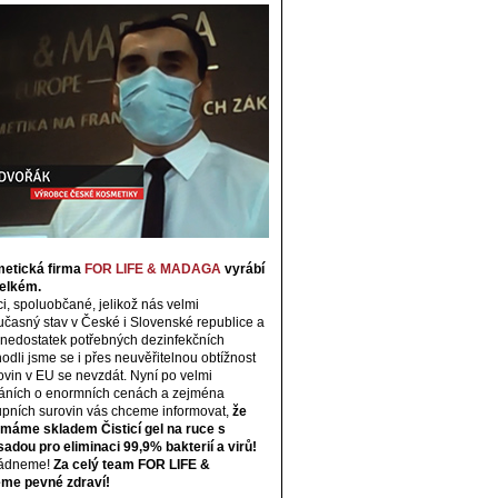
etická firma
FOR LIFE & MADAGA
vyrábí
velkém.
i, spoluobčané, jelikož nás velmi
časný stav v České i Slovenské republice a
 nedostatek potřebných dezinfekčních
odli jsme se i přes neuvěřitelnou obtížnost
ovin v EU se nevzdát. Nyní po velmi
áních o enormních cenách a zejména
upních surovin vás chceme informovat,
že
a máme skladem Čisticí gel na ruce s
sadou pro eliminaci 99,9% bakterií a virů!
ládneme!
Za celý team FOR LIFE &
e pevné zdraví!