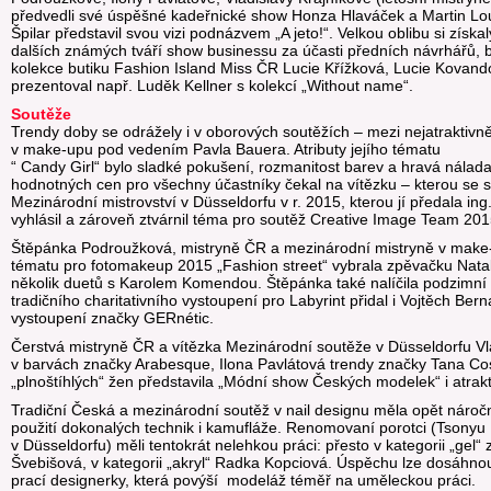
předvedli své úspěšné kadeřnické show Honza Hlaváček a Martin L
Špilar představil svou vizi podnázvem „A jeto!“. Velkou oblibu si zís
dalších známých tváří show businessu za účasti předních návrhářů, 
kolekce butiku Fashion Island Miss ČR Lucie Křížková, Lucie Kovan
prezentoval např. Luděk Kellner s kolekcí „Without name“.
Soutěže
Trendy doby se odrážely i v oborových soutěžích – mezi nejatraktivně
v make-upu pod vedením Pavla Bauera. Atributy jejího tématu
“ Candy Girl“ bylo sladké pokušení, rozmanitost barev a hravá nálad
hodnotných cen pro všechny účastníky čekal na vítězku – kterou se s
Mezinárodní mistrovství v Düsseldorfu v r. 2015, kterou jí předala in
vyhlásil a zároveň ztvárnil téma pro soutěž Creative Image Team 20
Štěpánka Podroužková, mistryně ČR a mezinárodní mistryně v make-
tématu pro fotomakeup 2015 „Fashion street“ vybrala zpěvačku Natali
několik duetů s Karolem Komendou. Štěpánka také nalíčila podzimní
tradičního charitativního vystoupení pro Labyrint přidal i Vojtěch Be
vystoupení značky GERnétic.
Čerstvá mistryně ČR a vítězka Mezinárodní soutěže v Düsseldorfu Vl
v barvách značky Arabesque, Ilona Pavlátová trendy značky Tana Cosm
„plnoštíhlých“ žen představila „Módní show Českých modelek“ i atrakti
Tradiční Česká a mezinárodní soutěž v nail designu měla opět náročn
použití dokonalých technik i kamufláže. Renomovaní porotci (Tsonyu 
v Düsseldorfu) měli tentokrát nelehkou práci: přesto v kategorii „gel“ z
Švebišová, v kategorii „akryl“ Radka Kopciová. Úspěchu lze dosáhno
prací designerky, která povýší modeláž téměř na uměleckou práci.