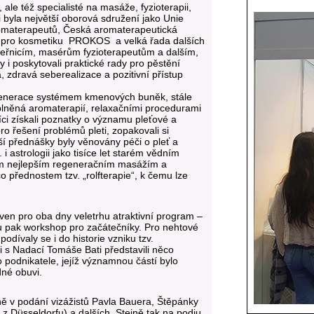
ale též specialisté na masáže, fyzioterapii,
i byla největší oborová sdružení jako Unie
romaterapeutů, Česká aromaterapeutická
ní pro kosmetiku PROKOS a velká řada dalších
deřnicím, masérům fyzioterapeutům a dalším,
zy i poskytovali praktické rady pro pěstění
, zdravá seberealizace a pozitivní přístup
regenerace systémem kmenových buněk, stále
plněná aromaterapií, relaxačními procedurami
íci získali poznatky o významu pleťové a
ro řešení problémů pleti, zopakovali si
lší přednášky byly věnovány péči o pleť a
 astrologii jako tisíce let starém vědním
těm nejlepším regeneračním masážím a
o přednostem tzv. „rolfterapie“, k čemu lze
aven pro oba dny veletrhu atraktivní program –
u pak workshop pro začátečníky. Pro nehtové
dívaly se i do historie vzniku tzv.
i s Nadací Tomáše Bati představili něco
o podnikatele, jejíž významnou částí bylo
dné obuvi.
ně v podání vizážistů Pavla Bauera, Štěpánky
 z Düsseldorfu) a dalších. Stejně tak na podiu