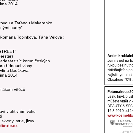
zima 2014
ázkovou a Taťánou Makarenko
nnými pudry”
, Romana Topinková, Táňa Vélová :
 STREET”
erstar)
Antimikrobiální
adesát tisíc korun českých
Jemný gel na bá
ro řídnoucí vlasy
rukou bez nutno
avlína Boučková
zklidňujícího p
zima 2014
zajistí hydratac
Obsahuje 70% a
lášení vítězů
Fotomakeup 201
Lesk, třpyt, bl
můžete vidět 
BEAUTY & SPA n
16.3.2019 od 1
aví v aktivním věku
www.kosmetika-
i
kvrny, strie, jizvy
iatrie.cz