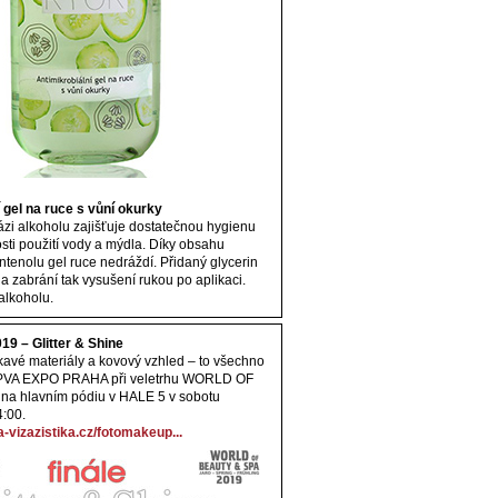
 gel na ruce s vůní okurky
zi alkoholu zajišťuje dostatečnou hygienu
sti použití vody a mýdla. Díky obsahu
antenolu gel ruce nedráždí. Přidaný glycerin
i a zabrání tak vysušení rukou po aplikaci.
lkoholu.
9 – Glitter & Shine
ýskavé materiály a kovový vzhled – to všechno
v PVA EXPO PRAHA při veletrhu WORLD OF
a hlavním pódiu v HALE 5 v sobotu
4:00.
vizazistika.cz/fotomakeup...