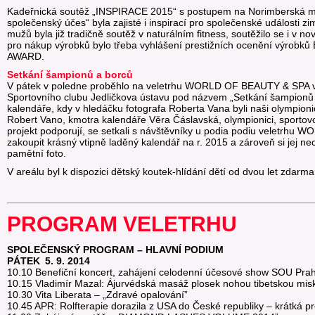
Kadeřnická soutěž „INSPIRACE 2015“ s postupem na Norimberská mist
společenský účes“ byla zajisté i inspirací pro společenské události zi
mužů byla již tradičně soutěž v naturálním fitness, soutěžilo se i v n
pro nákup výrobků bylo třeba vyhlášení prestižních ocenění v
AWARD.
Setkání šampionů a borců
V pátek v poledne proběhlo na veletrhu WORLD OF BEAUTY & SPA vyv
Sportovního clubu Jedličkova ústavu pod názvem „Setkání šampionů a 
kalendáře, kdy v hledáčku fotografa Roberta Vana byli naši olympioni
Robert Vano, kmotra kalendáře Věra Čáslavská, olympionici, sportovci
projekt podporují, se setkali s návštěvníky u podia podiu veletrhu 
zakoupit krásný vtipně laděný kalendář na r. 2015 a zároveň si jej n
pamětní foto.
V areálu byl k dispozici dětský koutek-hlídání dětí od dvou let zdarma i
PROGRAM VELETRHU
SPOLEČENSKÝ PROGRAM – HLAVNÍ PODIUM
PÁTEK 5. 9. 2014
10.10 Benefiční koncert, zahájení celodenní účesové show SOU Pra
10.15 Vladimír Mazal: Ájurvédská masáž plosek nohou tibetskou mis
10.30 Vita Liberata – „Zdravé opalování”
10.45 APR: Rolfterapie dorazila z USA do České republiky – krátká 