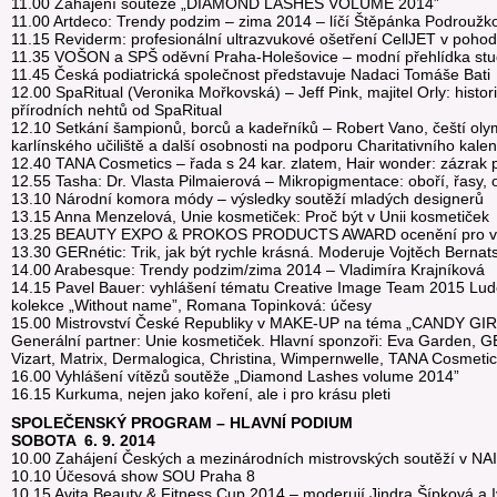
11.00 Zahájení soutěže „DIAMOND LASHES VOLUME 2014”
11.00 Artdeco: Trendy podzim – zima 2014 – líčí Štěpánka Podroužk
11.15 Reviderm: profesionální ultrazvukové ošetření CellJET v poho
11.35 VOŠON a SPŠ oděvní Praha-Holešovice – modní přehlídka stu
11.45 Česká podiatrická společnost představuje Nadaci Tomáše Bati
12.00 SpaRitual (Veronika Mořkovská) – Jeff Pink, majitel Orly: histo
přírodních nehtů od SpaRitual
12.10 Setkání šampionů, borců a kadeřníků – Robert Vano, čeští olymp
karlínského učiliště a další osobnosti na podporu Charitativního kale
12.40 TANA Cosmetics – řada s 24 kar. zlatem, Hair wonder: zázrak p
12.55 Tasha: Dr. Vlasta Pilmaierová – Mikropigmentace: oboří, řasy, oči
13.10 Národní komora módy – výsledky soutěží mladých designerů
13.15 Anna Menzelová, Unie kosmetiček: Proč být v Unii kosmetiček
13.25 BEAUTY EXPO & PROKOS PRODUCTS AWARD ocenění pro výr
13.30 GERnétic: Trik, jak být rychle krásná. Moderuje Vojtěch Bernat
14.00 Arabesque: Trendy podzim/zima 2014 – Vladimíra Krajníková
14.15 Pavel Bauer: vyhlášení tématu Creative Image Team 2015 Ludě
kolekce „Without name”, Romana Topinková: účesy
15.00 Mistrovství České Republiky v MAKE-UP na téma „CANDY GIR
Generální partner: Unie kosmetiček. Hlavní sponzoři: Eva Garden, G
Vizart, Matrix, Dermalogica, Christina, Wimpernwelle, TANA Cosmeti
16.00 Vyhlášení vítězů soutěže „Diamond Lashes volume 2014”
16.15 Kurkuma, nejen jako koření, ale i pro krásu pleti
SPOLEČENSKÝ PROGRAM – HLAVNÍ PODIUM
SOBOTA 6. 9. 2014
10.00 Zahájení Českých a mezinárodních mistrovských soutěží v N
10.10 Účesová show SOU Praha 8
10.15 Avita Beauty & Fitness Cup 2014 – moderují Jindra Šípková a