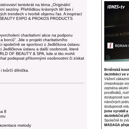
rovství tentokrát na téma „Originální
mní sezóny. Přehlídkou krásných těl žen i
ových trendech v tvorbě objemu řas. A inspirací
ýrobků BEAUTY EXPO & PROKOS PRODUCTS
rcholení charitativní akce na podporu
borců“. Jde o projekt charitativního
ci společně se sportovci z Jedličkova ústavu.
 Jedličkova ústavu a další osobnosti, které
WORLD OF BEAUTY & SPA, kde si tito mohli
echat podepsat přítomnými osobnostmi či získat
Brněnská kosm
 tvůrčí dílnička.
dezinfekci ve 
Vážení zákazníc
znepokojuje sou
zejména akutní
prostředků, rozh
dostupnosti sur
náročných jedn
dostupnosti vst
ha 8
jsme vyrobili 
kou
dezinfekční pří
Společně to zv
prezentace metody
MADAGA přejem