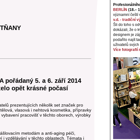
Profesionálníh
BERLÍN
(18.– 1
významní čeští 
v.d. - tradiční
Šli do toho s o
ETŇANY
dokázali, že o k
designem je záj
podařilo najít t
uživatelů svých
Více fotografií
ořádaný 5. a 6. září 2014
lo opět krásné počasí
vatelů prezentujících několik set značek pro
 tělová, vlasová i nehtová kosmetika, přípravky
o vybavení pracovišť v těchto oborech, výrobky
rášlovacím metodám a anti-aging péči,
í i vzdělávání v těchto oblastech. Témata i