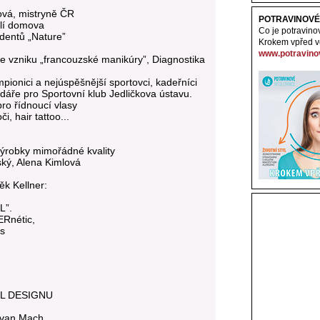
ová, mistryně ČR
POTRAVINOVÉ
dlí domova
Co je potravino
dentů „Nature”
Krokem vpřed ve
www.potravinov
rie vzniku „francouzské manikúry”, Diagnostika
ionici a nejúspěšnější sportovci, kadeřníci
ndáře pro Sportovní klub Jedličkova ústavu.
ro řídnoucí vlasy
, hair tattoo...
obky mimořádné kvality
ský, Alena Kimlová
k Kellner:
L”.
ERnétic,
cs
AIL DESIGNU
 Ivan Mach