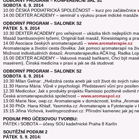
ODBORNÝ PROGRAM – KONFERENČNÍ SÁL S1
SOBOTA 6. 9. 2014
10.00 ČESKÁ PODIATRICKÁ SPOLEČNOST – kurz pro začátečnice
14.00 DEXTER ACADEMY – seminář s výukou pravé indické masáže 
ODBORNÝ PROGRAM – SALONEK S2
PÁTEK 5. 9. 2014
10.30 DEXTER ACADEMY pro veřejnost – ukázka těch nejlepších mas
Masáž bambusovými tyčemi, Originál bali masáž, Kinesiotaping a pra
14.00 Asociace českých aromaterapeutů –
www.aromaterapie.cz
Aromaterapie a životní cesta člověka: Jak pomoci aromaterapií na živ
Možnost individuálních dotazů. Aromaterapeutka AČA Ing. Radka Loj
15.00 DEXTER ACADEMY – Vakuová masáž baňkami, Chci být masére
masérem), Čínská medicína v praxi a jak se dá studovat
ODBORNÝ PROGRAM – SALONEK S2
SOBOTA 6. 9. 2014
10.30 Milan Gelnar: „Hvězdná cesta aneb jak vzít život do svých rukou 
11.30 Hanna Mária: Vůně v psychologii. Představení vůní pro posílen
12.30 Medicolux: Jak s produkty projektu Ramissio pozitivně ovlivnit 
Česká aromaterapeutická společnost –
www.aromaspol.cz
13:00 Marie Noe, owp.cz: Aromaterapie v domácnosti, kniha „Aromat
14:30 PhDr. Hana Khlaif, Yasminka.cz: Aromaterapie a Fytoterapie v 
15:15 Jiřina Víchová, kvetinyprozdravi.cz: Přírodní kamenec jak jej n
PODIUM PRO ÚČESOVOU TVORBU:
PÁTEK i SOBOTA – účesy SOU kadeřnické Praha 8 Karlín
SOUTĚŽNÍ PODIUM 2
PÁTEK 5. 9. 2014: