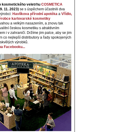
o kosmetického veletrhu
COSMETICA
9. 11. 2023)
se s úspěchem účastnili dva
výrobci:
Havlíkova přírodní apotéka
a
Vřídlo,
 výrobce karlovarské kosmetiky
dvahou a velkým nasazením, a znovu tak
valitní českou kosmetiku s atraktivním
em i v zahraničí. Držíme jim palce, aby se jim
am co nejlepší distributory a řady spokojených
 skvělých výrobků.
 na Facebooku...