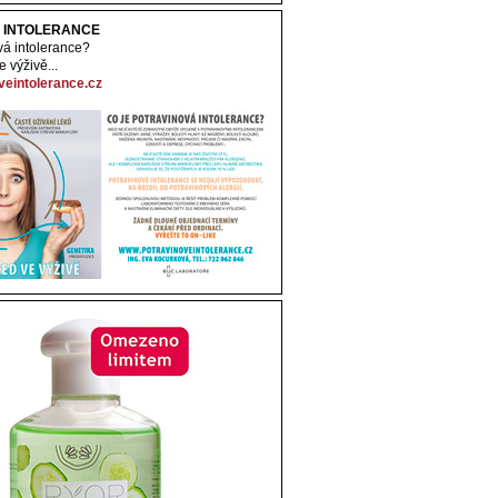
 INTOLERANCE
vá intolerance?
 výživě...
eintolerance.cz