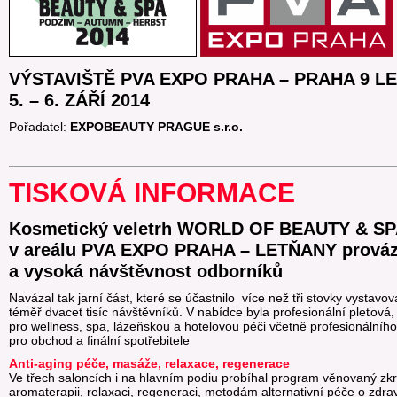
VÝSTAVIŠTĚ PVA EXPO PRAHA – PRAHA 9 L
5. – 6. ZÁŘÍ 2014
Pořadatel:
EXPOBEAUTY PRAGUE s.r.o.
TISKOVÁ INFORMACE
Kosmetický veletrh WORLD OF BEAUTY & SPA p
v areálu PVA EXPO PRAHA – LETŇANY prováze
a vysoká návštěvnost odborníků
Navázal tak jarní část, které se účastnilo více než tři stovky vystavo
téměř dvacet tisíc návštěvníků. V nabídce byla profesionální pleťová,
pro wellness, spa, lázeňskou a hotelovou péči včetně profesionálníh
pro obchod a finální spotřebitele
Anti-aging péče, masáže, relaxace, regenerace
Ve třech saloncích i na hlavním podiu probíhal program věnovaný zk
aromaterapii, relaxaci, regeneraci, metodám alternativní péče o zdrav