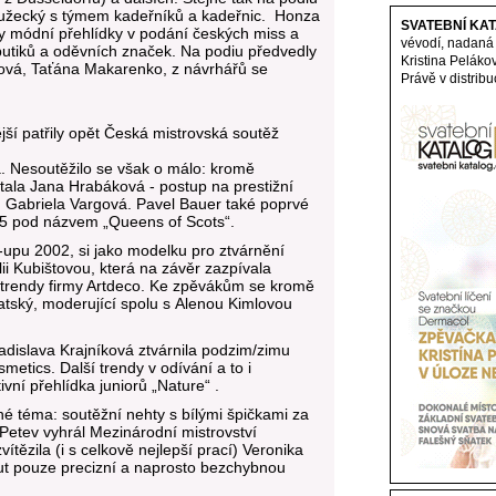
oužecký s týmem kadeřníků a kadeřnic. Honza
SVATEBNÍ KAT
kaly módní přehlídky v podání českých miss a
vévodí, nadaná
butiků a oděvních značek. Na podiu předvedly
Kristina Peláko
dová, Taťána Makarenko, z návrhářů se
Právě v distribu
jší patřily opět Česká mistrovská soutěž
a. Nesoutěžilo se však o málo: kromě
tala Jana Hrabáková - postup na prestižní
g. Gabriela Vargová. Pavel Bauer také poprvé
15 pod názvem „Queens of Scots“.
upu 2002, si jako modelku pro ztvárnění
i Kubištovou, která na závěr zazpívala
 trendy firmy Artdeco. Ke zpěvákům se kromě
rnatský, moderující spolu s Alenou Kimlovou
adislava Krajníková ztvárnila podzim/zimu
etics. Další trendy v odívání a to i
vní přehlídka juniorů „Nature“ .
é téma: soutěžní nehty s bílými špičkami za
Petev vyhrál Mezinárodní mistrovství
vítězila (i s celkově nejlepší prací) Veronika
ut pouze precizní a naprosto bezchybnou