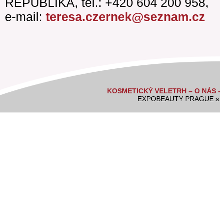
REPUBLIKA, tel.: +420 604 200 958,
e-mail:
teresa.czernek@seznam.cz
KOSMETICKÝ VELETRH – O NÁS 
EXPOBEAUTY PRAGUE s.r